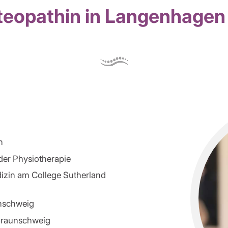
steopathin in Langenhagen
n
 der Physiotherapie
izin am College Sutherland
unschweig
 Braunschweig